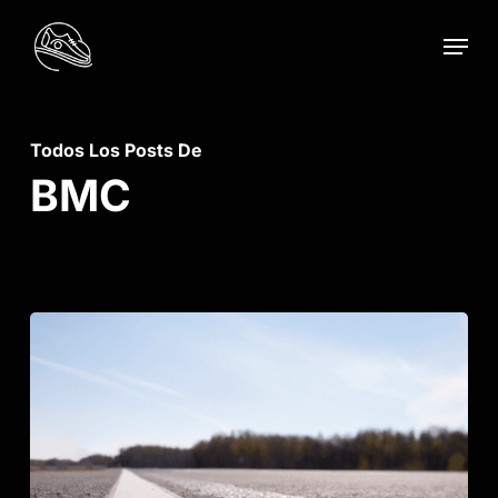
Skip
Menu
to
main
content
Todos Los Posts De
BMC
Rutina
Semana
8
–
Bloque